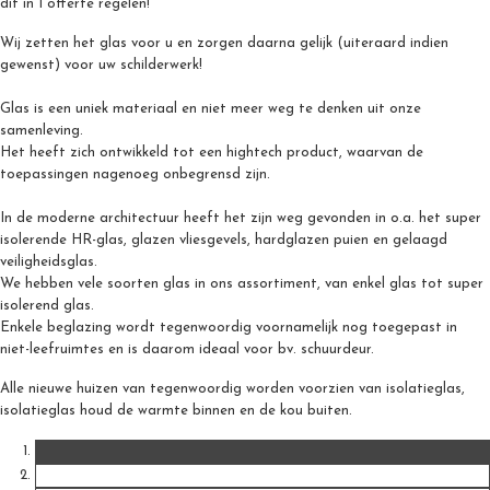
dit in 1 offerte regelen!
Wij zetten het glas voor u en zorgen daarna gelijk (uiteraard indien
gewenst) voor uw schilderwerk!
Glas is een uniek materiaal en niet meer weg te denken uit onze
samenleving.
Het heeft zich ontwikkeld tot een hightech product, waarvan de
toepassingen nagenoeg onbegrensd zijn.
In de moderne architectuur heeft het zijn weg gevonden in o.a. het super
isolerende HR-glas, glazen vliesgevels, hardglazen puien en gelaagd
veiligheidsglas.
We hebben vele soorten glas in ons assortiment, van enkel glas tot super
isolerend glas.
Enkele beglazing wordt tegenwoordig voornamelijk nog toegepast in
niet-leefruimtes en is daarom ideaal voor bv. schuurdeur.
Alle nieuwe huizen van tegenwoordig worden voorzien van isolatieglas,
isolatieglas houd de warmte binnen en de kou buiten.